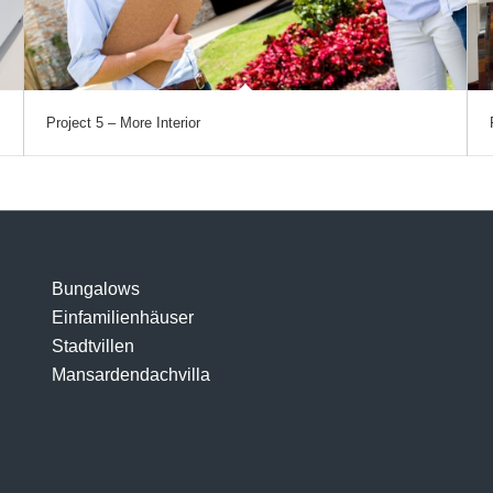
Project 5 – More Interior
Bungalows
Einfamilienhäuser
Stadtvillen
Mansardendachvilla