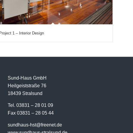
Project 1 – Interior Design
Sund-Haus GmbH
Heilgeiststraße 76
18439 Stralsund
Tel. 03831 – 28 01 09
Fax 03831 – 28 05 44
sundhaus-hst@freenet.de
www.sundhaus-stralsund.de